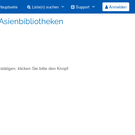
auptseite
Liste(n) suchen
Support
Anmelden
Asienbibliotheken
tätigen, klicken Sie bitte den Knopf: