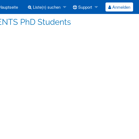
auptseite
Liste(n) suchen
Support
Anmelden
LENTS PhD Students