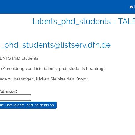
H
talents_phd_students - TA
s_phd_students@listserv.dfn.de
ENTS PhD Students
e Abmeldung von Liste talents_phd_students beantragt
age zu bestätigen, klicken Sie bitte den Knopf:
-Adresse: