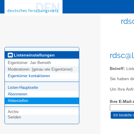
rds
rdsc@l
Listeneinstellungen
Eigentümer:
Jan Bernoth
Betreff:
List
Moderatoren:
(genau wie Eigentümer)
Eigentümer kontaktieren
Sie haben di
Listen-Hauptseite
Um Ihre Anfr
Abonnieren
Abbestellen
Ihre E-Mail
Archiv
Senden