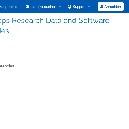
auptseite
Liste(n) suchen
Support
Anmelden
hops Research Data and Software
ies
etencies