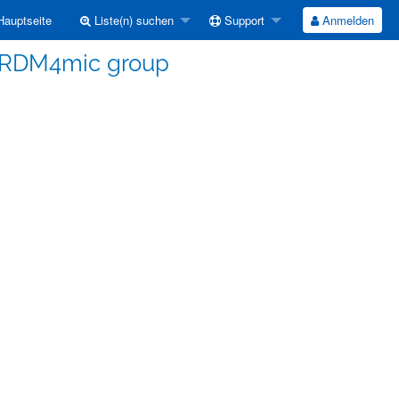
auptseite
Liste(n) suchen
Support
Anmelden
or RDM4mic group