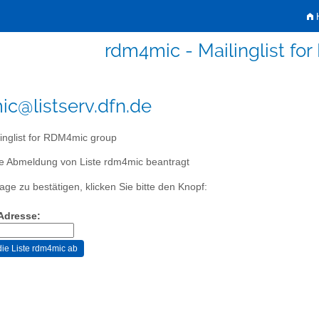
H
rdm4mic - Mailinglist f
c@listserv.dfn.de
inglist for RDM4mic group
ie Abmeldung von Liste rdm4mic beantragt
age zu bestätigen, klicken Sie bitte den Knopf:
-Adresse: