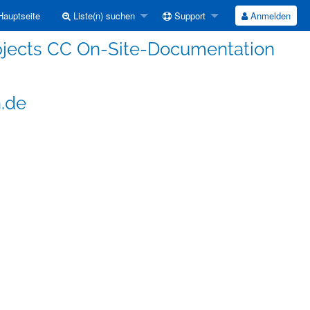
auptseite
Liste(n) suchen
Support
Anmelden
jects CC On-Site-Documentation
.de