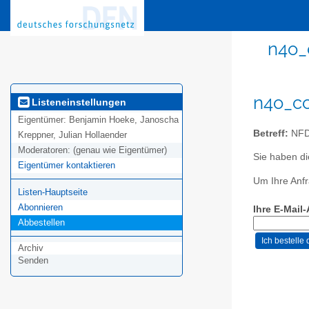
n4o_
n4o_cc
Listeneinstellungen
Eigentümer:
Benjamin Hoeke, Janoscha
Betreff:
NFDI
Kreppner, Julian Hollaender
Moderatoren:
(genau wie Eigentümer)
Sie haben d
Eigentümer kontaktieren
Um Ihre Anfr
Listen-Hauptseite
Abonnieren
Ihre E-Mail
Abbestellen
Archiv
Senden