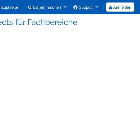
auptseite
Liste(n) suchen
Support
Anmelden
cts für Fachbereiche