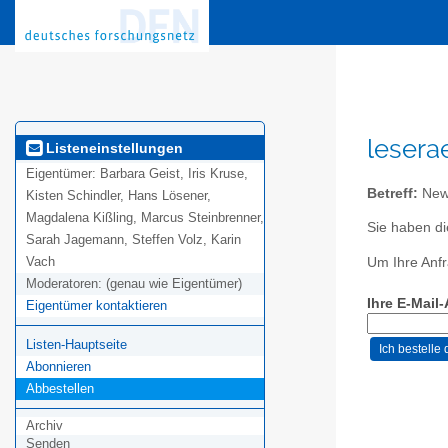
lesera
Listeneinstellungen
Eigentümer:
Barbara Geist, Iris Kruse,
Betreff:
News
Kisten Schindler, Hans Lösener,
Magdalena Kißling, Marcus Steinbrenner,
Sie haben d
Sarah Jagemann, Steffen Volz, Karin
Vach
Um Ihre Anfr
Moderatoren:
(genau wie Eigentümer)
Ihre E-Mail
Eigentümer kontaktieren
Listen-Hauptseite
Abonnieren
Abbestellen
Archiv
Senden