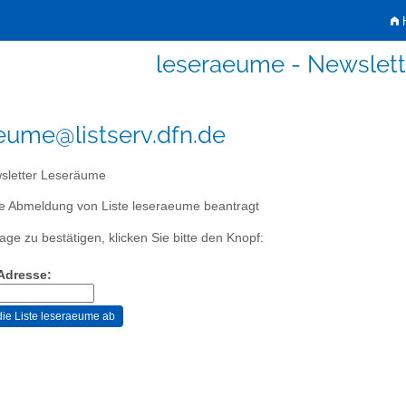
H
leseraeume - Newslet
eume@listserv.dfn.de
letter Leseräume
ie Abmeldung von Liste leseraeume beantragt
age zu bestätigen, klicken Sie bitte den Knopf:
-Adresse: