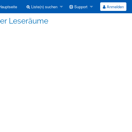
auptseite
Liste(n) suchen
Support
Anmelden
ter Leseräume