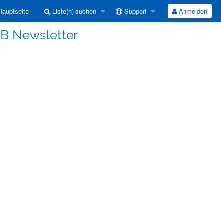
auptseite
Liste(n) suchen
Support
Anmelden
UB Newsletter