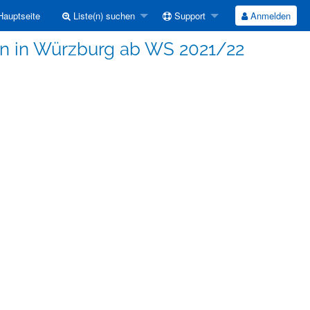
auptseite
Liste(n) suchen
Support
Anmelden
n in Würzburg ab WS 2021/22