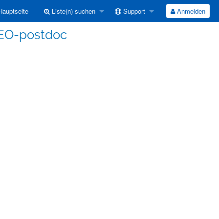
auptseite
Liste(n) suchen
Support
Anmelden
 EO-postdoc