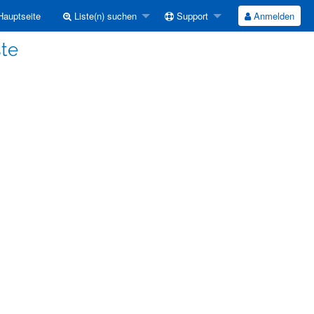
auptseite
Liste(n) suchen
Support
Anmelden
ste