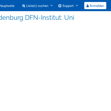
auptseite
Liste(n) suchen
Support
Anmelden
enburg DFN-Institut: Uni