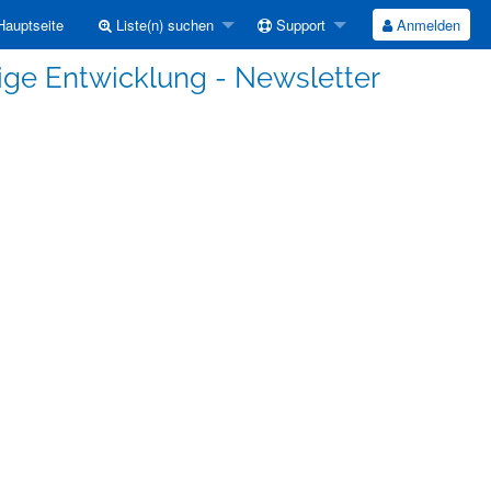
auptseite
Liste(n) suchen
Support
Anmelden
ige Entwicklung - Newsletter