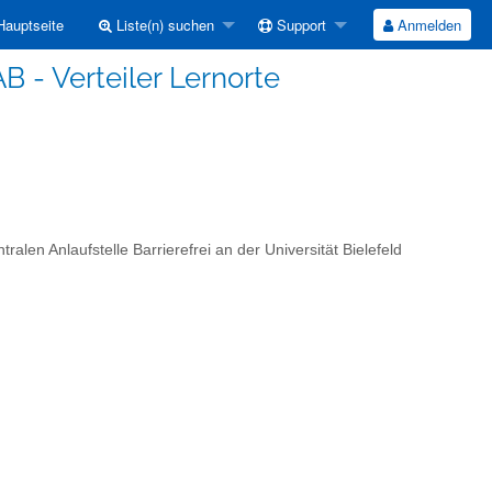
auptseite
Liste(n) suchen
Support
Anmelden
B - Verteiler Lernorte
ralen Anlaufstelle Barrierefrei an der Universität Bielefeld