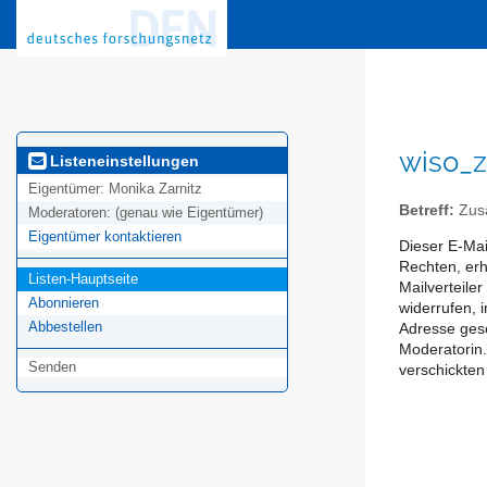
wiso_z
Listeneinstellungen
Eigentümer:
Monika Zarnitz
Betreff:
Zus
Moderatoren:
(genau wie Eigentümer)
Eigentümer kontaktieren
Dieser E-Mai
Rechten, erh
Listen-Hauptseite
Mailverteile
Abonnieren
widerrufen, 
Abbestellen
Adresse gesc
Moderatorin.
Senden
verschickten