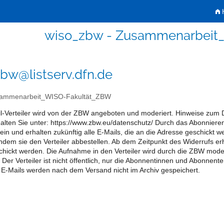
H
wiso_zbw - Zusammenarbeit
bw@listserv.dfn.de
ammenarbeit_WISO-Fakultät_ZBW
l-Verteiler wird von der ZBW angeboten und moderiert. Hinweise zum
alten Sie unter: https://www.zbw.eu/datenschutz/ Durch das Abonnieren 
r ein und erhalten zukünftig alle E-Mails, die an die Adresse geschickt 
indem sie den Verteiler abbestellen. Ab dem Zeitpunkt des Widerrufs er
hickt werden. Die Aufnahme in den Verteiler wird durch die ZBW moderi
 Der Verteiler ist nicht öffentlich, nur die Abonnentinnen und Abonnen
 E-Mails werden nach dem Versand nicht im Archiv gespeichert.