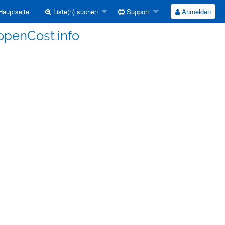
auptseite
Liste(n) suchen
Support
Anmelden
openCost.info