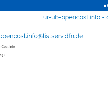
H
ur-ub-opencost.info - 
opencost.info@listserv.dfn.de
Cost.info
ng: