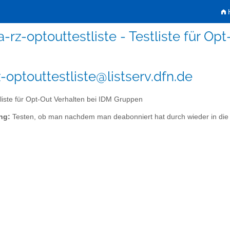
H
a-rz-optouttestliste - Testliste für O
z-optouttestliste@listserv.dfn.de
liste für Opt-Out Verhalten bei IDM Gruppen
ng:
Testen, ob man nachdem man deabonniert hat durch wieder in die L