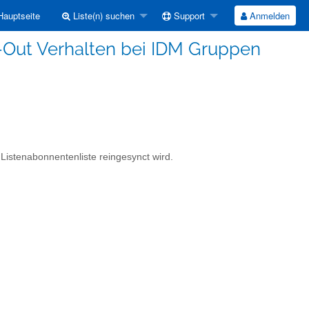
auptseite
Liste(n) suchen
Support
Anmelden
pt-Out Verhalten bei IDM Gruppen
istenabonnentenliste reingesynct wird.