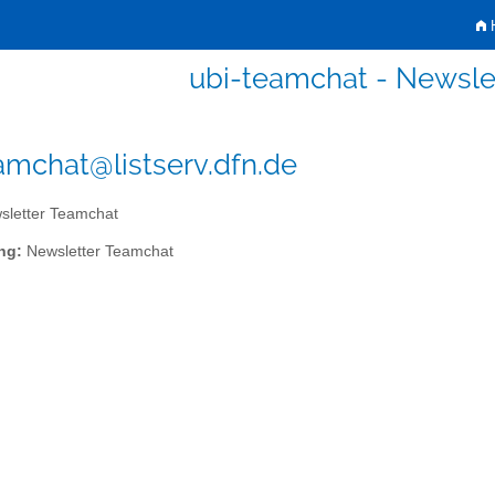
H
ubi-teamchat - Newsle
amchat@listserv.dfn.de
letter Teamchat
ng:
Newsletter Teamchat