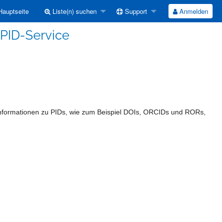
auptseite
Liste(n) suchen
Support
Anmelden
-PID-Service
e Informationen zu PIDs, wie zum Beispiel DOIs, ORCIDs und RORs,