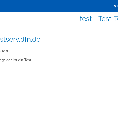
H
test - Test-T
istserv.dfn.de
-Test
ng:
das ist ein Test