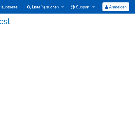
auptseite
Liste(n) suchen
Support
Anmelden
est