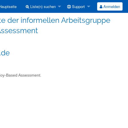
auptseite
Liste(n) suchen
Support
Anmelden
e der informellen Arbeitsgruppe
Assessment
.de
oloy-Based Assessment.