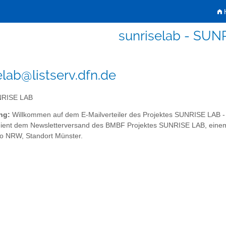
H
sunriselab - SUN
elab@listserv.dfn.de
RISE LAB
ng:
Willkommen auf dem E-Mailverteiler des Projektes SUNRISE LAB - 
dient dem Newsletterversand des BMBF Projektes SUNRISE LAB, einem 
ho NRW, Standort Münster.