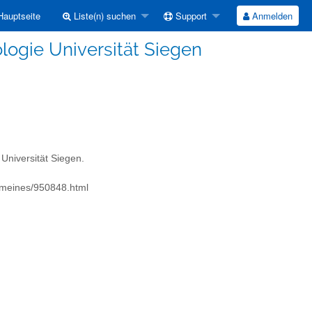
auptseite
Liste(n) suchen
Support
Anmelden
logie Universität Siegen
Universität Siegen.
emeines/950848.html