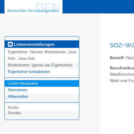
soz-wa
Listeneinstellungen
Eigentümer:
Hannes Weinbrenner, Jana
Betreff:
Netz
Holz, Jana Holz
Moderatoren:
(genau wie Eigentümer)
Beschreibu
Eigentümer kontaktieren
Waldforschun
Wald und For
Listen-Hauptseite
Abonnieren
Abbestellen
Archiv
Senden