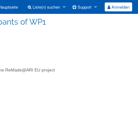
auptseite
Liste(n) suchen
Support
Anmelden
pants of WP1
of the ReMade@ARI EU project