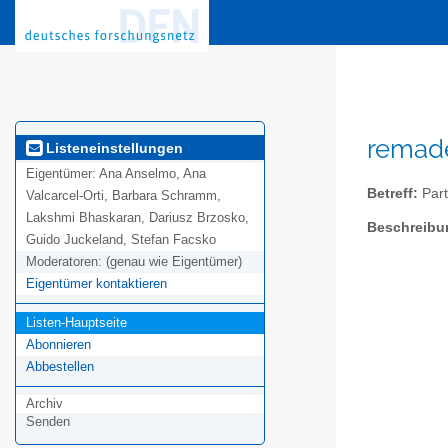
remade
Listeneinstellungen
Eigentümer:
Ana Anselmo, Ana
Betreff:
Part
Valcarcel-Orti, Barbara Schramm,
Lakshmi Bhaskaran, Dariusz Brzosko,
Beschreibu
Guido Juckeland, Stefan Facsko
Moderatoren:
(genau wie Eigentümer)
Eigentümer kontaktieren
Listen-Hauptseite
Abonnieren
Abbestellen
Archiv
Senden