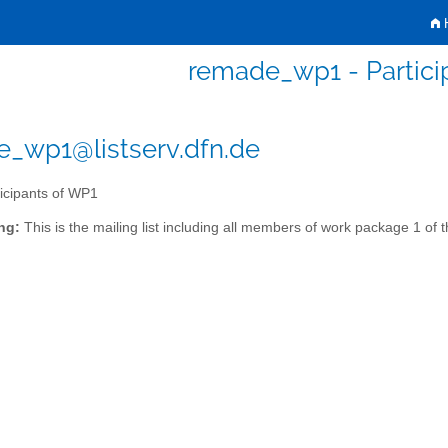
H
remade_wp1 - Partici
_wp1@listserv.dfn.de
icipants of WP1
ng:
This is the mailing list including all members of work package 1 