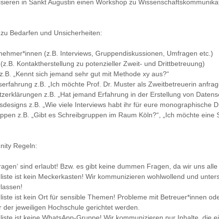
isieren in Sankt Augustin einen Workshop zu Wissenschaftskommunikati
zu Bedarfen und Unsicherheiten:
lnehmer*innen (z.B. Interviews, Gruppendiskussionen, Umfragen etc.)
(z.B. Kontaktherstellung zu potenzieller Zweit- und Drittbetreuung)
.B. „Kennt sich jemand sehr gut mit Methode xy aus?“
erfahrung z.B. „Ich möchte Prof. Dr. Muster als Zweitbetreuerin anfr
zerklärungen z.B. „Hat jemand Erfahrung in der Erstellung von Daten
designs z.B. „Wie viele Interviews habt ihr für eure monographische Di
ppen z.B. „Gibt es Schreibgruppen im Raum Köln?“, „Ich möchte eine S
ity Regeln:
gen‘ sind erlaubt! Bzw. es gibt keine dummen Fragen, da wir uns alle
gliste ist kein Meckerkasten! Wir kommunizieren wohlwollend und unt
rlassen!
gliste ist kein Ort für sensible Themen! Probleme mit Betreuer*innen 
der jeweiligen Hochschule gerichtet werden.
gliste ist keine WhatsApp-Gruppe! Wir kommunizieren nur Inhalte, die