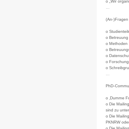
o „Wir organ
…
(An-)Fragen 
o Studientei
o Betreuung 
o Methoden z
o Betreuungs
o Datenschut
o Forschungs
o Schreibgru
…
PhD-Commun
o ‚Dumme Fra
o Die Mailin
sind zu unte
o Die Mailin
PKNRW oder 
o Die Mailin