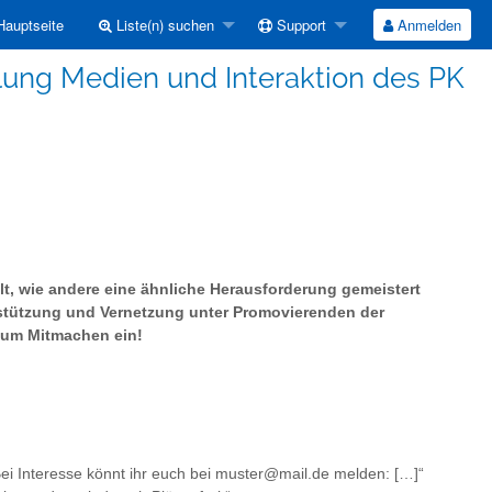
auptseite
Liste(n) suchen
Support
Anmelden
ung Medien und Interaktion des PK
llt, wie andere eine ähnliche Herausforderung gemeistert
erstützung und Vernetzung unter Promovierenden der
 zum Mitmachen ein!
Bei Interesse könnt ihr euch bei muster@mail.de melden: […]“