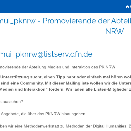
H
ui_pknrw - Promovierende der Abteil
NRW
ui_pknrw@listserv.dfn.de
ovierende der Abteilung Medien und Interaktion des PK NRW
r Unterstützung sucht, einen Tipp habt oder einfach mal hören wo
 sind eine Community. Mit dieser Mailingliste wollen wir die Unt
Medien und Interaktion“ fördern. Wir laden alle Listen-Mitglieder
s aussehen?
f Angebote, die über das PKNRW hinausgehen:
aben wir eine Methodenwerkstatt zu Methoden der Digital Humanities. 