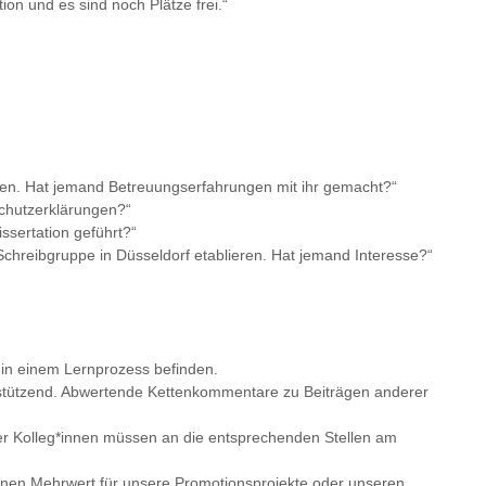
on und es sind noch Plätze frei.“
agen. Hat jemand Betreuungserfahrungen mit ihr gemacht?“
schutzerklärungen?“
ssertation geführt?“
chreibgruppe in Düsseldorf etablieren. Hat jemand Interesse?“
 in einem Lernprozess befinden.
erstützend. Abwertende Kettenkommentare zu Beiträgen anderer
oder Kolleg*innen müssen an die entsprechenden Stellen am
 einen Mehrwert für unsere Promotionsprojekte oder unseren