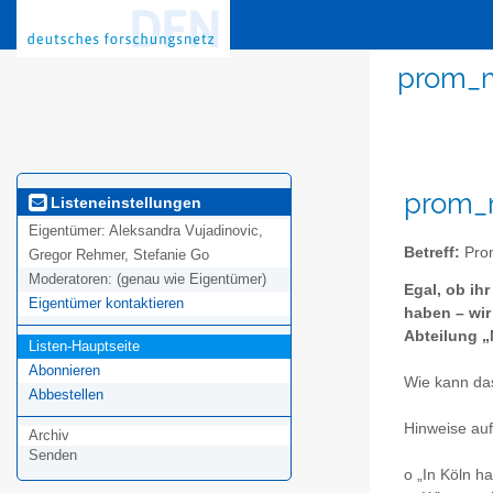
prom_m
prom_m
Listeneinstellungen
Eigentümer:
Aleksandra Vujadinovic,
Betreff:
Prom
Gregor Rehmer, Stefanie Go
Moderatoren:
(genau wie Eigentümer)
Egal, ob ih
Eigentümer kontaktieren
haben – wir
Abteilung „
Listen-Hauptseite
Abonnieren
Wie kann da
Abbestellen
Hinweise au
Archiv
Senden
o „In Köln h