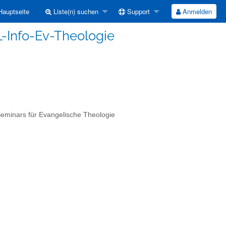
auptseite
Liste(n) suchen
Support
Anmelden
L-Info-Ev-Theologie
 Seminars für Evangelische Theologie