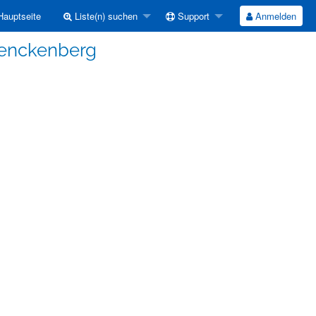
auptseite
Liste(n) suchen
Support
Anmelden
Senckenberg