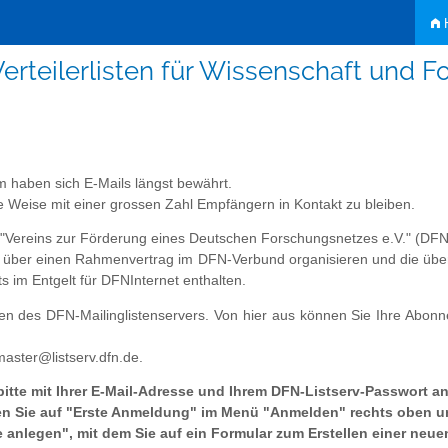
H
erteilerlisten für Wissenschaft und 
m haben sich E-Mails längst bewährt.
tige Weise mit einer grossen Zahl Empfängern in Kontakt zu bleiben.
s "Vereins zur Förderung eines Deutschen Forschungsnetzes e.V." (DFN-
ich über einen Rahmenvertrag im DFN-Verbund organisieren und die übe
ts im Entgelt für DFNInternet enthalten.
sten des DFN-Mailinglistenservers. Von hier aus können Sie Ihre Abon
master@listserv.dfn.de.
bitte mit Ihrer E-Mail-Adresse und Ihrem DFN-Listserv-Passwort an
cken Sie auf "Erste Anmeldung" im Menü "Anmelden" rechts oben 
e anlegen", mit dem Sie auf ein Formular zum Erstellen einer neue