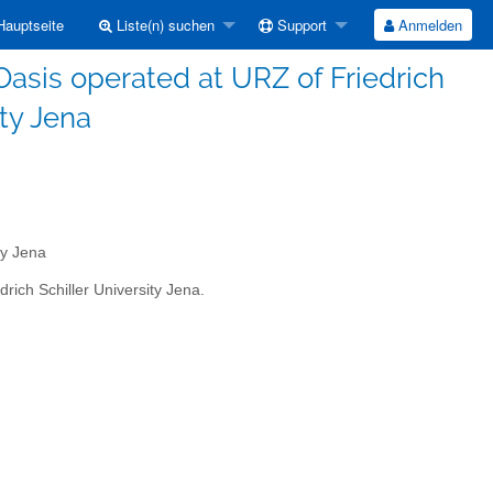
auptseite
Liste(n) suchen
Support
Anmelden
sis operated at URZ of Friedrich
ity Jena
ty Jena
rich Schiller University Jena.