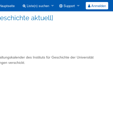
auptseite
Liste(n) suchen
Support
Anmelden
eschichte aktuell]
ltungskalender des Instituts für Geschichte der Universität
ngen verschickt.