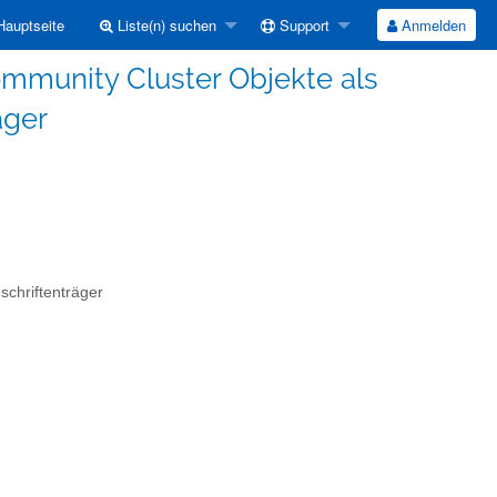
auptseite
Liste(n) suchen
Support
Anmelden
ommunity Cluster Objekte als
äger
schriftenträger