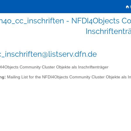
H
n4o_cc_inschriften - NFDI4Objects C
Inschriftentr
_inschriften@listserv.dfn.de
4Objects Community Cluster Objekte als Inschriftenträger
ng:
Mailing List for the NFDI4Objects Community Cluster Objekte als In