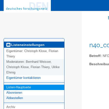
n4o_cc
Listeneinstellungen
Eigentümer:
Christoph Klose, Florian
Betreff:
NFDI
Thiery
Moderatoren:
Bernhard Weisser,
Beschreibu
Christoph Klose, Florian Thiery, Ulrike
Ehmig
Eigentümer kontaktieren
Listen-Hauptseite
Abonnieren
Abbestellen
Archiv