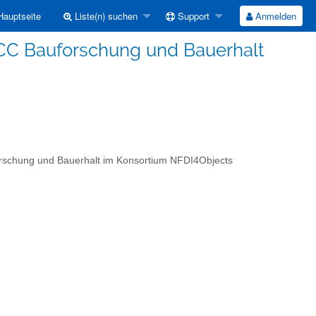
auptseite
Liste(n) suchen
Support
Anmelden
CC Bauforschung und Bauerhalt
rschung und Bauerhalt im Konsortium NFDI4Objects