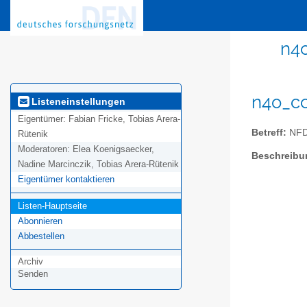
n4
n4o_cc
Listeneinstellungen
Eigentümer:
Fabian Fricke, Tobias Arera-
Betreff:
NFDI
Rütenik
Moderatoren:
Elea Koenigsaecker,
Beschreibu
Nadine Marcinczik, Tobias Arera-Rütenik
Eigentümer kontaktieren
Listen-Hauptseite
Abonnieren
Abbestellen
Archiv
Senden