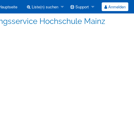
auptseite
Liste(n) suchen
Support
Anmelden
ungsservice Hochschule Mainz