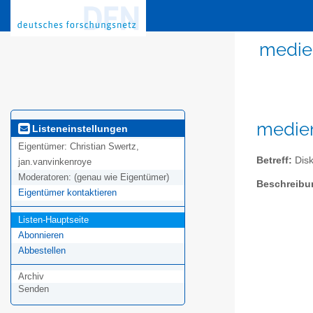
medie
medien
Listeneinstellungen
Eigentümer:
Christian Swertz,
Betreff:
Disk
jan.vanvinkenroye
Moderatoren:
(genau wie Eigentümer)
Beschreibu
Eigentümer kontaktieren
Listen-Hauptseite
Abonnieren
Abbestellen
Archiv
Senden