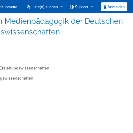
auptseite
Liste(n) suchen
Support
Anmelden
on Medienpädagogik der Deutschen
ngswissenschaften
 Erziehungswissenschaften
ngswissenschaften