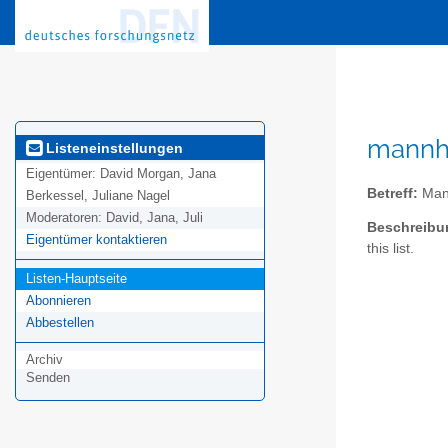
mannhe
Listeneinstellungen
Eigentümer:
David Morgan, Jana
Betreff:
Man
Berkessel, Juliane Nagel
Moderatoren:
David, Jana, Juli
Beschreibu
Eigentümer kontaktieren
this list.
Listen-Hauptseite
Abonnieren
Abbestellen
Archiv
Senden