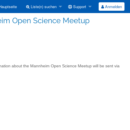
auptseite
Liste(n) suchen
Support
Anmelden
eim Open Science Meetup
rmation about the Mannheim Open Science Meetup will be sent via