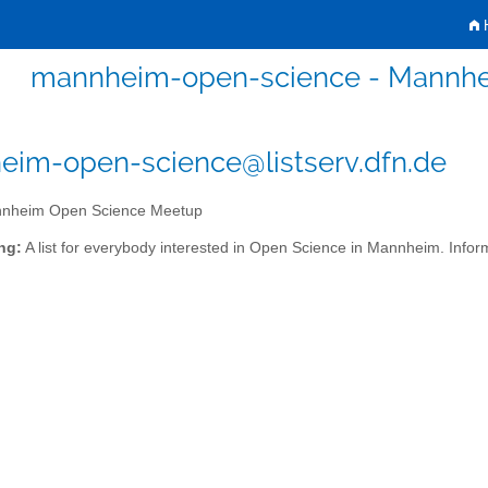
H
mannheim-open-science - Mannh
im-open-science@listserv.dfn.de
nheim Open Science Meetup
ng:
A list for everybody interested in Open Science in Mannheim. Info