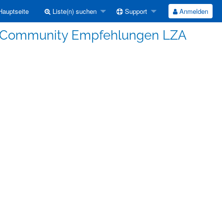
auptseite
Liste(n) suchen
Support
Anmelden
 Community Empfehlungen LZA