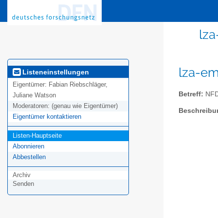
lz
lza-em
Listeneinstellungen
Eigentümer:
Fabian Riebschläger,
Betreff:
NFD
Juliane Watson
Moderatoren:
(genau wie Eigentümer)
Beschreibu
Eigentümer kontaktieren
Listen-Hauptseite
Abonnieren
Abbestellen
Archiv
Senden