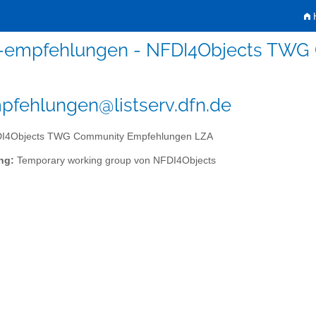
H
a-empfehlungen - NFDI4Objects TWG
pfehlungen@listserv.dfn.de
I4Objects TWG Community Empfehlungen LZA
ng:
Temporary working group von NFDI4Objects