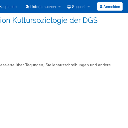
auptseite
Liste(n) suchen
Support
Anmelden
tion Kultursoziologie der DGS
eressierte über Tagungen, Stellenausschreibungen und andere