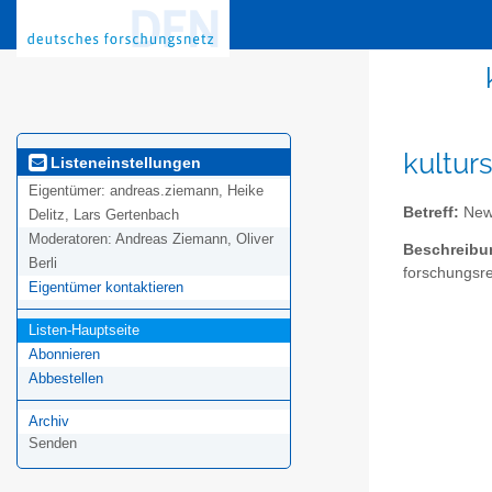
kulturs
Listeneinstellungen
Eigentümer:
andreas.ziemann, Heike
Betreff:
News
Delitz, Lars Gertenbach
Moderatoren:
Andreas Ziemann, Oliver
Beschreibu
Berli
forschungsrel
Eigentümer kontaktieren
Listen-Hauptseite
Abonnieren
Abbestellen
Archiv
Senden