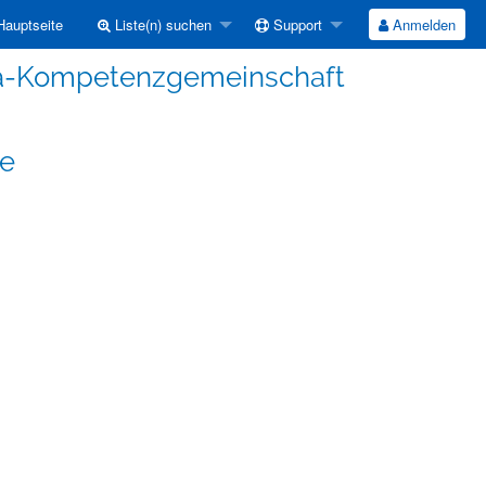
auptseite
Liste(n) suchen
Support
Anmelden
da-Kompetenzgemeinschaft
de