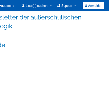
auptseite
Liste(n) suchen
Support
Anmelden
etter der außerschulischen
ogik
de