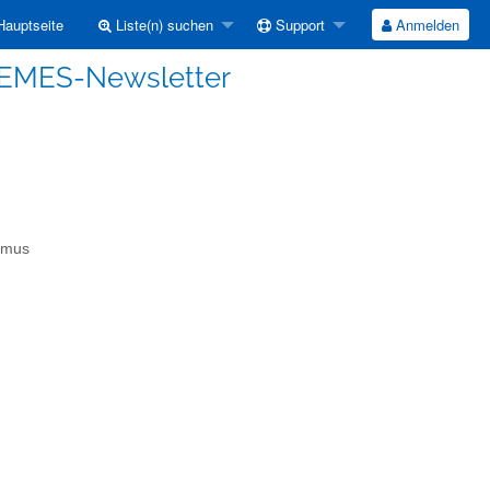
auptseite
Liste(n) suchen
Support
Anmelden
CEMES-Newsletter
smus