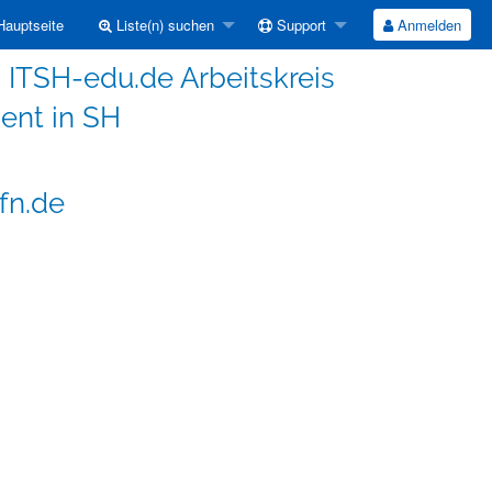
auptseite
Liste(n) suchen
Support
Anmelden
ITSH-edu.de Arbeitskreis
nt in SH
fn.de