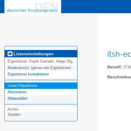
itsh-e
Listeneinstellungen
Eigentümer:
Frank Garnath, Helge Illig
Betreff:
ITSH
Moderatoren:
(genau wie Eigentümer)
Eigentümer kontaktieren
Beschreibu
Listen-Hauptseite
Abonnieren
Abbestellen
Archiv
Senden