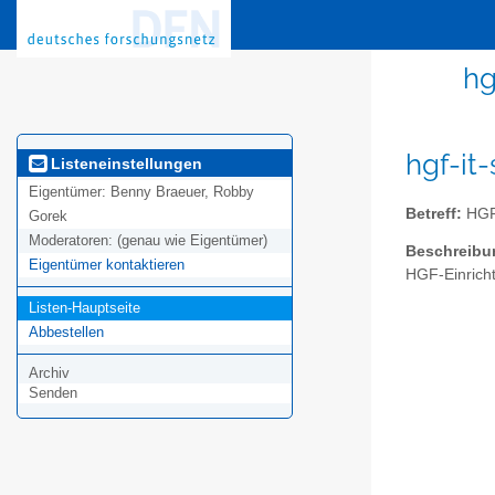
hg
hgf-it
Listeneinstellungen
Eigentümer:
Benny Braeuer, Robby
Betreff:
HGF 
Gorek
Moderatoren:
(genau wie Eigentümer)
Beschreibu
Eigentümer kontaktieren
HGF-Einrich
Listen-Hauptseite
Abbestellen
Archiv
Senden