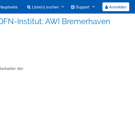
auptseite
Liste(n) suchen
Support
Anmelden
 DFN-Institut: AWI Bremerhaven
tarbeiter der