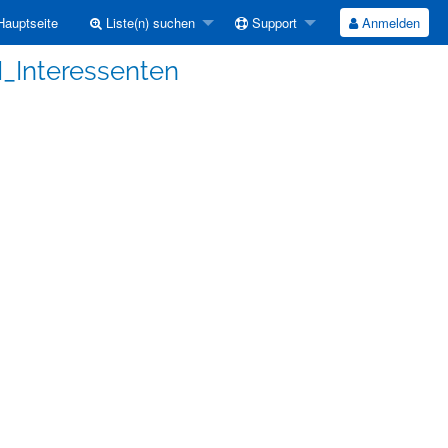
auptseite
Liste(n) suchen
Support
Anmelden
I_Interessenten