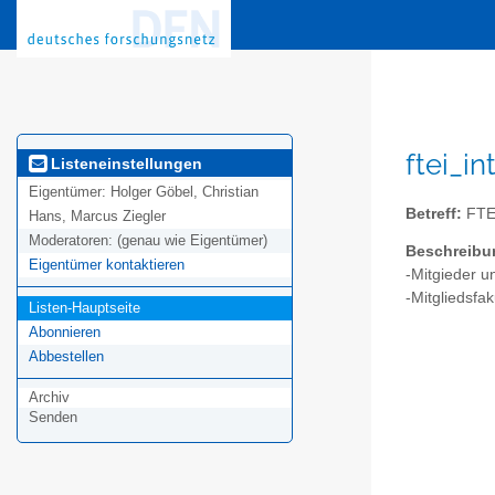
ftei_i
Listeneinstellungen
Eigentümer:
Holger Göbel, Christian
Betreff:
FTEI
Hans, Marcus Ziegler
Moderatoren:
(genau wie Eigentümer)
Beschreibu
Eigentümer kontaktieren
-Mitgieder un
-Mitgliedsfak
Listen-Hauptseite
Abonnieren
Abbestellen
Archiv
Senden