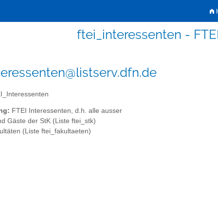
H
ftei_interessenten - FTE
nteressenten@listserv.dfn.de
_Interessenten
ng:
FTEI Interessenten, d.h. alle ausser
d Gäste der StK (Liste ftei_stk)
ultäten (Liste ftei_fakultaeten)