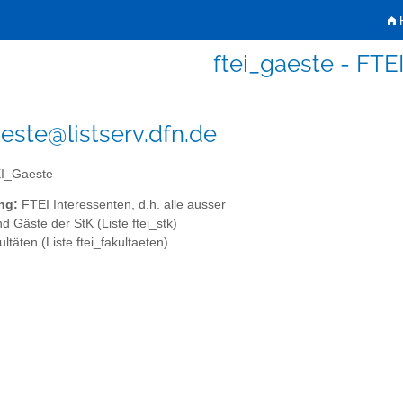
H
ftei_gaeste - FTE
aeste@listserv.dfn.de
I_Gaeste
ng:
FTEI Interessenten, d.h. alle ausser
d Gäste der StK (Liste ftei_stk)
ultäten (Liste ftei_fakultaeten)