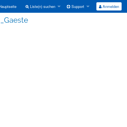
auptseite
Liste(n) suchen
Support
Anmelden
I_Gaeste