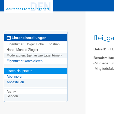
ftei_g
Listeneinstellungen
Eigentümer:
Holger Göbel, Christian
Betreff:
FTE
Hans, Marcus Ziegler
Moderatoren:
(genau wie Eigentümer)
Beschreibu
Eigentümer kontaktieren
-Mitgieder un
-Mitgliedsfak
Listen-Hauptseite
Abonnieren
Abbestellen
Archiv
Senden