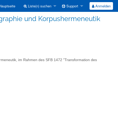
auptseite
Liste(n) suchen
Support
Anmelden
ographie und Korpushermeneutik
ermeneutik, im Rahmen des SFB 1472 "Transformation des