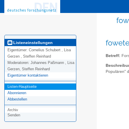
fow
fowete
Listeneinstellungen
Eigentümer:
Cornelius Schubert , Lisa
Betreff:
Fors
Gerzen , Steffen Reinhard
Moderatoren:
Johannes Paßmann , Lisa
Beschreibu
Gerzen, Steffen Reinhard
Populären" d
Eigentümer kontaktieren
Listen-Hauptseite
Abonnieren
Abbestellen
Archiv
Senden