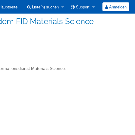
auptseite
Liste(n) suchen
Support
Anmelden
dem FID Materials Science
ormationsdienst Materials Science.