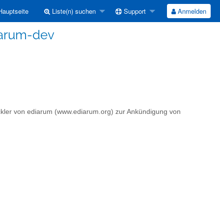
auptseite
Liste(n) suchen
Support
Anmelden
iarum-dev
ickler von ediarum (www.ediarum.org) zur Ankündigung von