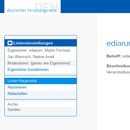
ediaru
Listeneinstellungen
Eigentümer:
ediarum, Martin Fechner,
Betreff:
edi
Jan Wierzoch, Nadine Arndt
Moderatoren:
(genau wie Eigentümer)
Beschreibu
Eigentümer kontaktieren
Veranstaltun
Listen-Hauptseite
Abonnieren
Abbestellen
Archiv
Senden