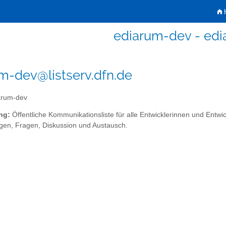
H
ediarum-dev - ed
m-dev@listserv.dfn.de
arum-dev
ng:
Öffentliche Kommunikationsliste für alle Entwicklerinnen und Entw
gen, Fragen, Diskussion und Austausch.