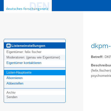
dkpm-a
Listeneinstellungen
Eigentümer:
felix fischer
Betreff:
DKPM
Moderatoren:
(genau wie Eigentümer)
Eigentümer kontaktieren
Beschreibu
(felix.fisch
Listen-Hauptseite
psychometrie
Abonnieren
Abbestellen
Archiv
Senden