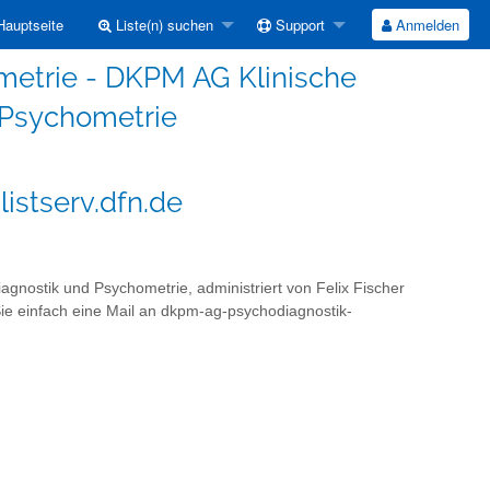
auptseite
Liste(n) suchen
Support
Anmelden
etrie - DKPM AG Klinische
 Psychometrie
stserv.dfn.de
agnostik und Psychometrie, administriert von Felix Fischer
n Sie einfach eine Mail an dkpm-ag-psychodiagnostik-