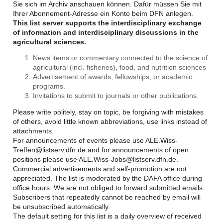
Sie sich im Archiv anschauen können. Dafür müssen Sie mit
Ihrer Abonnement-Adresse ein Konto beim DFN anlegen.
This list server supports the interdisciplinary exchange
of information and interdisciplinary discussions in the
agricultural sciences.
News items or commentary connected to the science of
agricultural (incl. fisheries), food, and nutrition sciences
Advertisement of awards, fellowships, or academic
programs.
Invitations to submit to journals or other publications.
Please write politely, stay on topic, be forgiving with mistakes
of others, avoid little known abbreviations, use links instead of
attachments.
For announcements of events please use ALE.Wiss-
Treffen@listserv.dfn.de and for announcements of open
positions please use ALE.Wiss-Jobs@listserv.dfn.de.
Commercial advertisements and self-promotion are not
appreciated. The list is moderated by the DAFA office during
office hours. We are not obliged to forward submitted emails.
Subscribers that repeatedly cannot be reached by email will
be unsubscribed automatically.
The default setting for this list is a daily overview of received